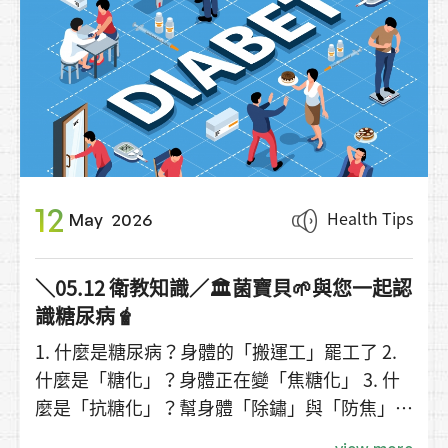
12
Health Tips
May
2026
＼05.12 衛教知識／🏛️菌寶貝🌱與您一起認
識糖尿病🧋
1. 什麼是糖尿病？身體的「搬運工」罷工了 2.
什麼是「糖化」？身體正在變「焦糖化」 3. 什
麼是「抗糖化」？幫身體「除鏽」與「防焦」
總結 糖尿病 = 血液裡的糖太多，送不出去。 糖