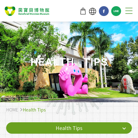
H
E
A
L
T
H
T
I
P
S
HOME
Health Tips
Health Tips