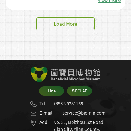
view more
化 = 這些多出的糖把身體器官「烤焦、生鏽」
了。 抗糖化 = 透過飲食與補充營養，讓身體保
持彈性、不生鏽、不變老。 照顧人體就像是照
Load More
顧一台車，除了要選好油（控制血糖），也要定
期除碳，去除廢棄物（抗糖化），車子才能開得
久！
Line
WECHAT
Tel.
+886 3 9281168
E-mail:
service@bio-nin.com
Add.
No. 22, Meizhou 1st Road,
Yilan City, Yilan County,