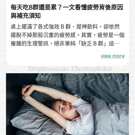
每天吃B群還是累？一文看懂疲勞背後原因
與補充須知
桌上擺滿了各式強效 B 群、提神飲料，卻依然
擺脫不掉那股沉重的疲勞感。其實，疲勞是一個
複雜的生理警訊，絕非單純「缺乏 B 群」這麼
簡單。今天我們就來聊聊 B 群的正確觀念，以
view more
及那些你可能忽略的疲勞元凶！ 💡 核心觀念先
知道：B 群不是「提神藥」，它本身不含能量，
而是協助身體將食物轉換為能量的「輔酶（催化
劑）」。