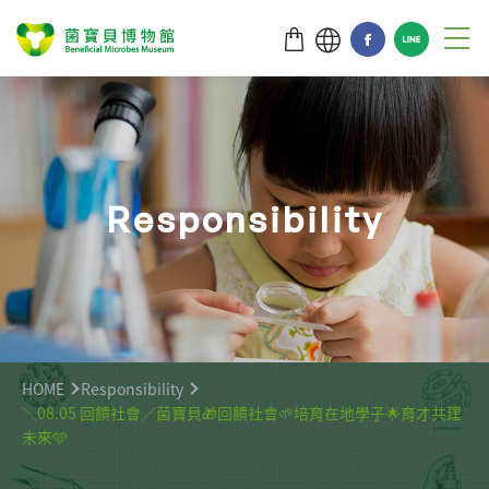
R
e
s
p
o
n
s
i
b
i
l
i
t
y
HOME
Responsibility
＼08.05 回饋社會／菌寶貝🎁回饋社會🌱培育在地學子🌟育才共建
未來🩵