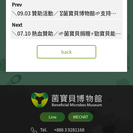
Prev
＼09.03 贊助活動／ 🎖️菌寶貝博物館🌱支持羅
東高中體育班學子🌱
Next
＼07.10 熱血贊助／🌱菌寶貝捐贈⚡勁寶貝能量
凍🩵以行動支持在地體育發展🎖️
back
Line
WECHAT
Tel.
+886 3 9281168