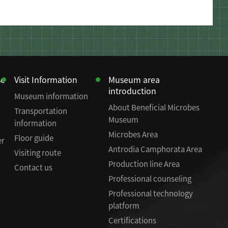
se
Visit Information
Museum area
introduction
Museum information
About Beneficial Microbes
Transportation
Museum
information
Microbes Area
Floor guide
er
Antrodia Camphorata Area
Visiting route
Production line Area
Contact us
Professional counseling
Professional technology
platform
Certifications