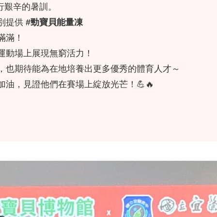
行艱辛的暑訓。
別提供
#勁寶貝能量凍
滿滿！
運動場上展現無窮活力！
，也期待能為在地培養出更多優秀的體育人才～
油，見證他們在賽場上綻放光芒！💪🔥