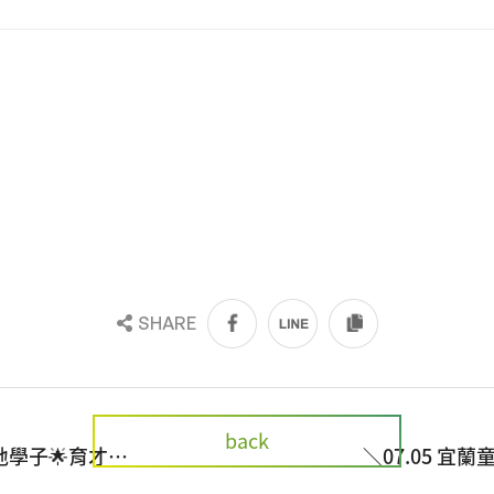
SHARE
back
地學子🌟育才共
＼07.05 宜