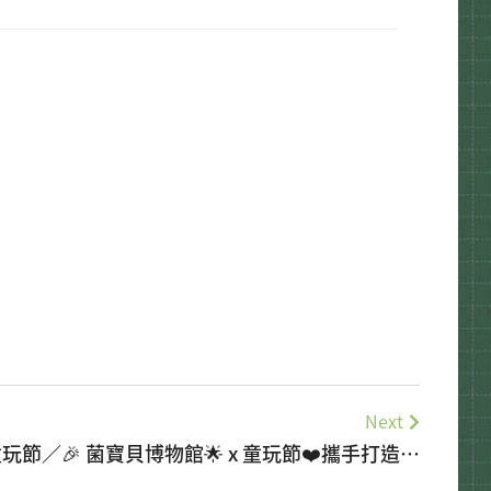
Next
蘭童玩節／🎉 菌寶貝博物館🌟 x 童玩節❤️攜手打造歡
樂FUN暑假🎉