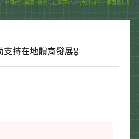
贊助／🌱菌寶貝捐贈⚡勁寶貝能量凍🩵以行動支持在地體育發展🎖️
動支持在地體育發展🎖️