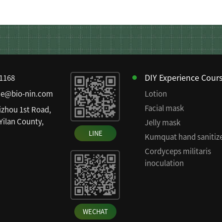
DIY Experience Cour
81168
ce@bio-nin.com
Lotion
Facial mask
izhou 1st Road,
 Yilan County,
Jelly mask
LINE
Kumquat hand sanitiz
Cordyceps militaris
inoculation
WECHAT