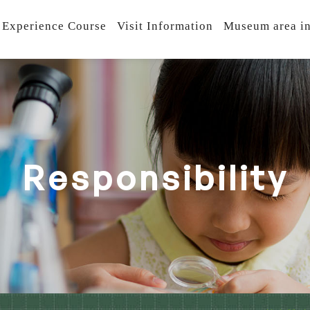
 Experience Course
Visit Information
Museum area in
R
e
s
p
o
n
s
i
b
i
l
i
t
y