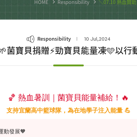
HOME
Responsibility
＼07.10 熱血
Responsibility
10 Jul,2024
／🌱菌寶貝捐贈⚡勁寶貝能量凍🩵以行
🏀 熱血暑訓｜菌寶貝能量補給！🔥
支持宜蘭高中籃球隊，為在地學子注入能量 💪
運動發展🧡