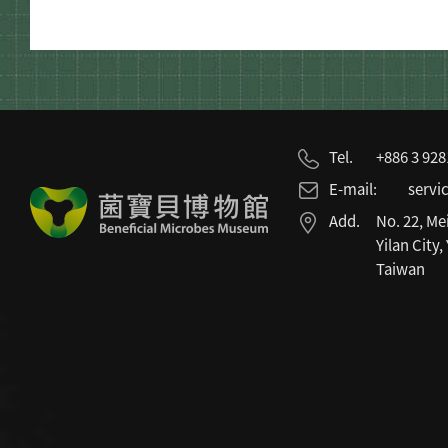
Tel.
+886 3 92
E-mail:
servi
Add.
No. 22, Me
Yilan City,
Taiwan