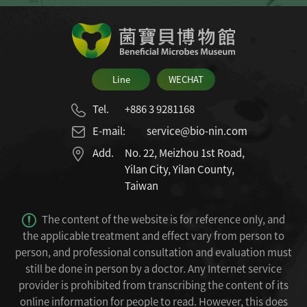
Line
WECHAT
Tel.
+886 3 9281168
E-mail:
service@bio-nin.com
Add.
No. 22, Meizhou 1st Road,
Yilan City, Yilan County,
Taiwan
The content of the website is for reference only, and
the applicable treatment and effect vary from person to
person, and professional consultation and evaluation must
still be done in person by a doctor.
Any Internet service
provider is prohibited from transcribing the content of its
online information for people to read.
However, this does