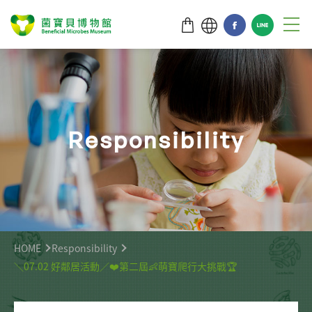
R
e
s
p
o
n
s
i
b
i
l
i
t
y
HOME
Responsibility
＼07.02 好鄰居活動／❤️第二屆👶萌寶爬行大挑戰🏆