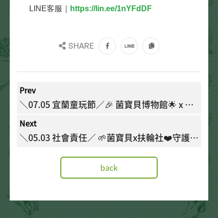
LINE客服｜
https://lin.ee/1nYFdDF
SHARE
Prev
＼07.05 宜蘭童玩節／🎉 菌寶貝博物館🌟 x 童
玩節❤️攜手打造歡樂FUN暑假🎉
Next
＼05.03 社會責任／ 🌱菌寶貝x扶輪社❤️守護宜
蘭縣民健康✨
back