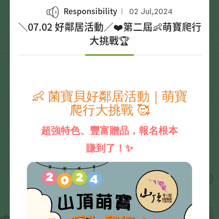
Responsibility
02 Jul,2024
＼07.02 好鄰居活動／❤️第二屆👶萌寶爬行
大挑戰🏆
👶 菌寶貝好鄰居活動｜萌寶
爬行大挑戰 🥰
超強特色、豐富贈品，報名根本
賺到了！✨