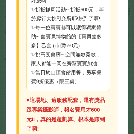
好威啊!
✨折抵抓周活動~ 折抵600元，等
於爬行大挑戰免費耶!賺到了啊!
✨每一位寶寶都可以獲得獨家贊
助~ 菌寶貝博物館的【寶貝菌多
多】乙盒 (市價550元)
✨挑高宴會廳~ 空間無敵寬敞，
家人都能一同在旁幫寶寶加油
✨當日於山頂會館用餐，另享餐
費9折優惠（限三桌）
♥️這場地、這服務配套，還有獎品
跟專業攝影師，報名費用才600
元‼️，真的是超劃算、根本是賺到
了啊!