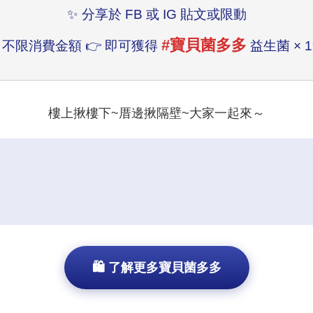
✨ 分享於 FB 或 IG 貼文或限動
#寶貝菌多多
 不限消費金額 👉 即可獲得
益生菌 × 
樓上揪樓下~厝邊揪隔壁~大家一起來～
🛍️ 了解更多寶貝菌多多