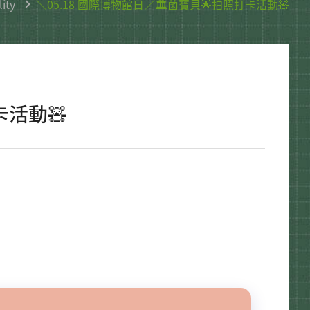
ity
＼05.18 國際博物館日／🏛️菌寶貝🌟拍照打卡活動🧸
卡活動🧸