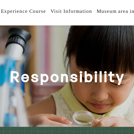
 Experience Course
Visit Information
Museum area in
R
e
s
p
o
n
s
i
b
i
l
i
t
y