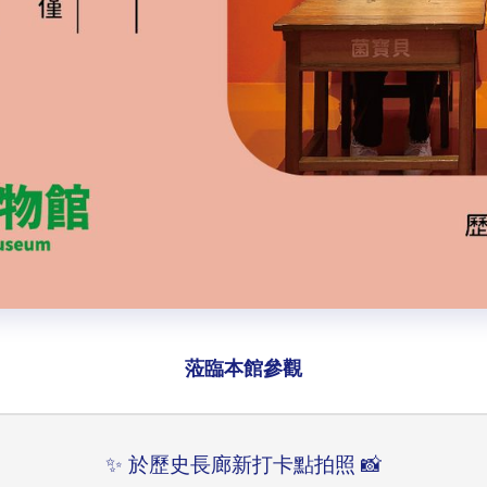
蒞臨本館參觀
✨ 於歷史長廊新打卡點拍照 📸