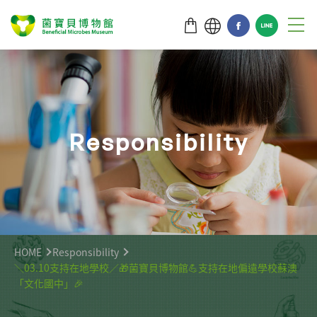
R
e
s
p
o
n
s
i
b
i
l
i
t
y
HOME
Responsibility
＼03.10支持在地學校／🎁菌寶貝博物館💪支持在地偏遠學校蘇澳
「文化國中」🎉