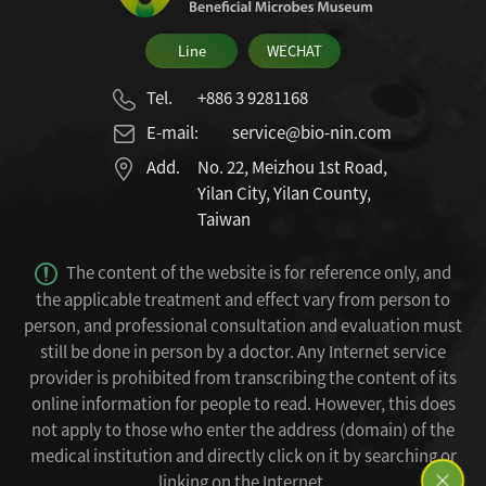
Line
WECHAT
Tel.
+886 3 9281168
E-mail:
service@bio-nin.com
Add.
No. 22, Meizhou 1st Road,
Yilan City, Yilan County,
Taiwan
The content of the website is for reference only, and
the applicable treatment and effect vary from person to
person, and professional consultation and evaluation must
still be done in person by a doctor.
Any Internet service
provider is prohibited from transcribing the content of its
online information for people to read.
However, this does
not apply to those who enter the address (domain) of the
medical institution and directly click on it by searching or
linking on the Internet.