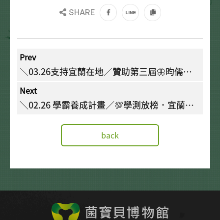
SHARE
Prev
＼03.26支持宜蘭在地／贊助第三屆🦋昀儒明
日之星蝴蝶盃🏓全國桌球錦標賽
Next
＼02.26 學霸養成計畫／💯學測放榜．宜蘭之
光．菌粉之光 誕生！💡菌寶貝博物館特頒獎學
金🏆
back