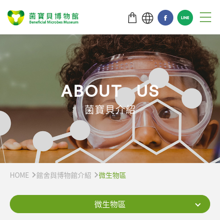
A
B
O
U
T
U
S
菌寶貝介紹
HOME
館舍與博物館介紹
微生物區
微生物區