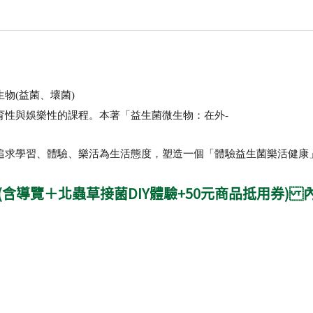
生物
(
益菌、壞菌
)
育性與娛樂性的課程。本著「益生菌微生物：在外
-
追求學習、體驗、樂活為生活態度，塑造一個「體驗益生菌樂活健康
 (含導覽＋北蟲草接菌DIY體驗+50元商品抵用券) 