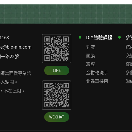
DIY體驗課程
參
81168
ce@bio-nin.com
乳液
館
面膜
交
一路22號
凍膜
樓
LINE
金柑乾洗手
參
醫師當面做專業諮
北蟲草接菌
聯
供人點閱。
者，不在此限。
WECHAT