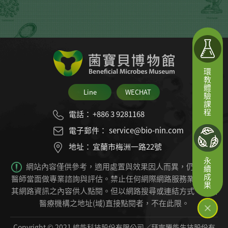
貝，是全台首座以微生物為主體的教育博物館。
環教體驗課程
Line
WECHAT
電話：
+886 3 9281168
電子郵件：
service@bio-nin.com
地址：
宜蘭市梅洲一路22號
永續成果
網站內容僅供參考，適用處置與效果因人而異，仍必須由
醫師當面做專業諮詢與評估。禁止任何網際網路服務業者轉錄
其網路資訊之內容供人點閱。
但以網路搜尋或連結方式，進入
醫療機構之地址(域)直接點閱者，不在此限。
Copyright © 2021 峻能科技股份有限公司／拜寧騰能生技股份有