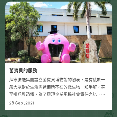
菌寶貝的服務
拜寧騰能集團設立菌寶貝博物館的初衷，是有感於一
般大眾對於生活周遭無所不在的微生物一知半解，甚
至排斥與恐懼，為了履現企業承擔社會責任之諾，我
們希望藉由菌寶貝博物館的設立，讓大家對微生物世
28 Sep ,2021
界能有更進一步的認識，同時了解到，在大自然環境
中並不一定都是壞菌，也有各種對人類有益的菌寶