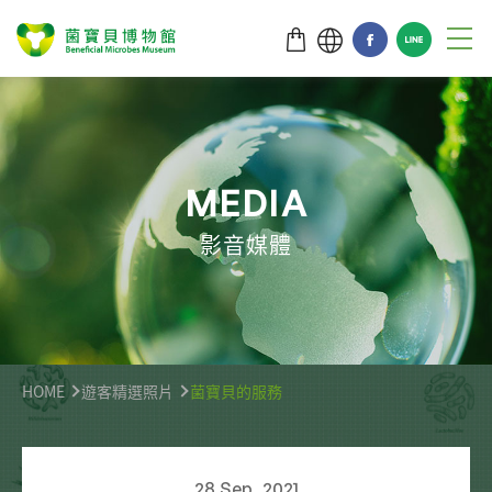
M
E
D
I
A
影音媒體
HOME
遊客精選照片
菌寶貝的服務
28 Sep ,2021