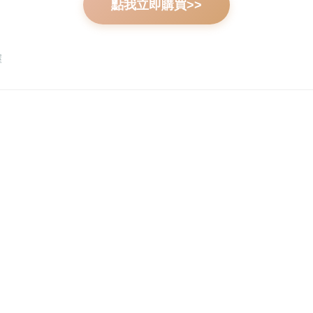
點我立即購買>>
喔