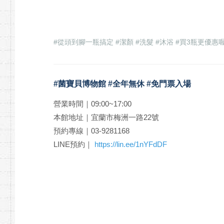
#從頭到腳一瓶搞定 #潔顏 #洗髮 #沐浴 #買3瓶更優惠
#菌寶貝博物館 #全年無休 #免門票入場
營業時間｜09:00~17:00
本館地址｜宜蘭市梅洲一路22號
預約專線｜03-9281168
LINE預約｜
https://lin.ee/1nYFdDF