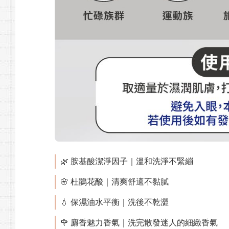
🌿 胺基酸潔淨因子｜溫和洗淨不緊繃
🌸 杜鵑花酸｜清爽舒適不黏膩
💧 保濕油水平衡｜洗後不乾澀
🌹 麝香魅力香氣｜洗完散發迷人的細緻香氣