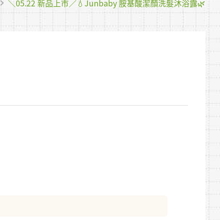
＼05.22 新品上市／💧Junbaby 胺基酸潔顏洗髮沐浴露🌿