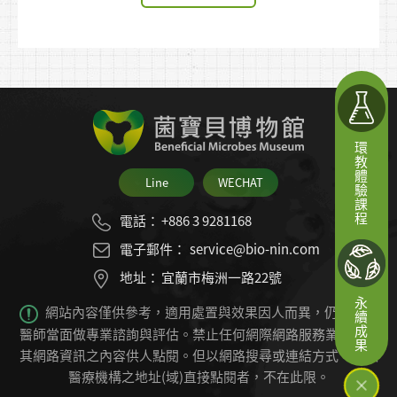
環教體驗課程
Line
WECHAT
電話：
+886 3 9281168
電子郵件：
service@bio-nin.com
地址：
宜蘭市梅洲一路22號
永續成果
網站內容僅供參考，適用處置與效果因人而異，仍必須由
醫師當面做專業諮詢與評估。禁止任何網際網路服務業者轉錄
其網路資訊之內容供人點閱。
但以網路搜尋或連結方式，進入
醫療機構之地址(域)直接點閱者，不在此限。