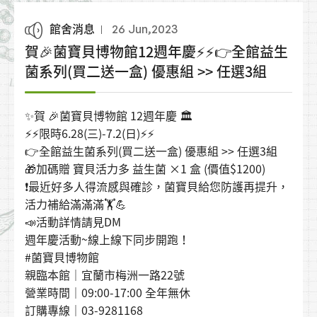
館舍消息
26 Jun,2023
賀🎉菌寶貝博物館12週年慶⚡️⚡️👉全館益生
菌系列(買二送一盒) 優惠組 >> 任選3組
✨賀 🎉菌寶貝博物館 12週年慶 🏛
⚡️⚡️限時6.28(三)-7.2(日)⚡️⚡️
👉全館益生菌系列(買二送一盒) 優惠組 >> 任選3組
🎁加碼贈 寶貝活力多 益生菌 ×1 盒 (價值$1200)
❗️最近好多人得流感與確診，菌寶貝給您防護再提升，
活力補給滿滿滿🏋️💪
📣活動詳情請見DM
週年慶活動~線上線下同步開跑！
#菌寶貝博物館
親臨本館｜宜蘭市梅洲一路22號
營業時間｜09:00-17:00 全年無休
訂購專線｜03-9281168