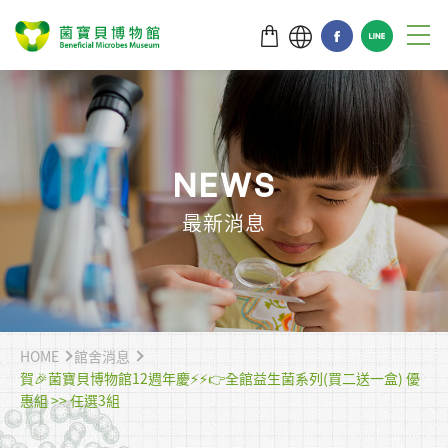
N
E
W
S
最新消息
HOME
館舍消息
賀🎉菌寶貝博物館12週年慶⚡️⚡️👉全館益生菌系列(買二送一盒) 優
惠組 >> 任選3組