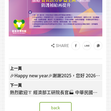
SHARE
上一頁
🎉Happy new year🎉謝謝2025，您好 2026(❁
´◡`❁)
下一頁
熱烈歡迎👔 經濟部工研院長官🏭 中華民國觀
光工廠促進協會🤝 全國各地的觀光工廠好夥伴
們
back