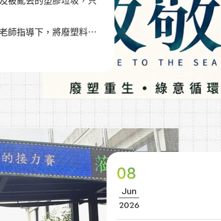
及被亂丟的塑膠垃圾，只
老師指導下，將廢塑料搭
🌹
08
Jun
2026