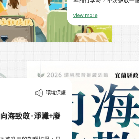
起來更習慣、更方便，也能
view more
鼓勵大家養成自備個人用
服務。
每一次自備，都是對環境
生活💚
今年暑假，就從整理行李
的足跡✨
環境保護
️向海致敬·淨灘+廢