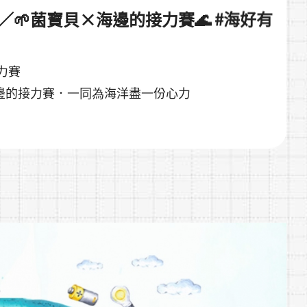
日／🌱菌寶貝×海邊的接力賽🌊 #海好有
力賽
邊的接力賽．一同為海洋盡一份心力