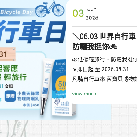
Jun
03
2026
＼06.03 世界自
防曬我挺你🚲
🌿低碳輕旅行、防曬我挺你
☀️即日起 至 2026.08.31
凡騎自行車來 菌寶貝博物
即可獲得 #小農天綠果物
view more