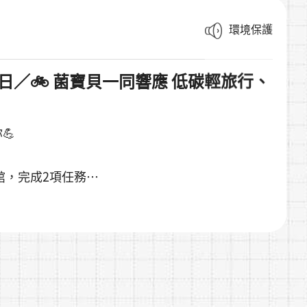
環境保護
行車日／🚲 菌寶貝一同響應 低碳輕旅行、
💪
館，完成2項任務
理防曬乳