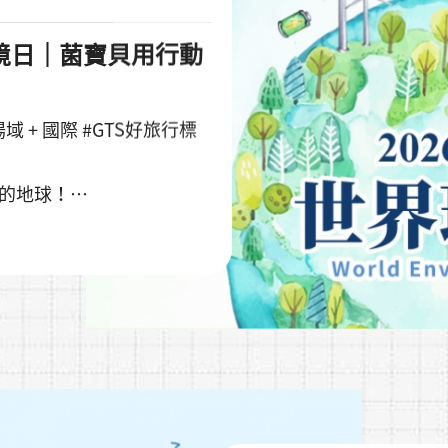
界環境日｜菌寶貝用行動
 + 國際 #GTS好旅行標
麗的地球！
永續認證紙材
眾運輸
、分類回收