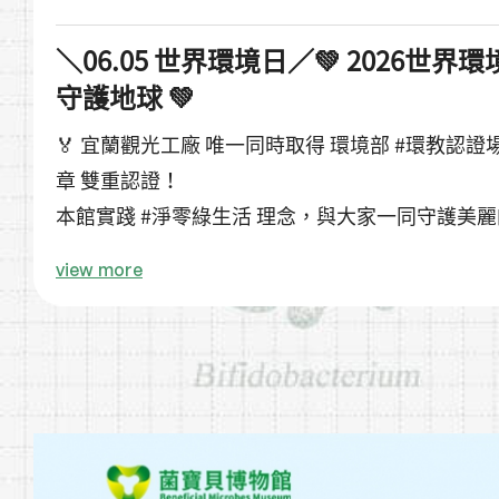
＼06.05 世界環境日／💚 2026世
守護地球 💚
🏅 宜蘭觀光工廠 唯一同時取得 環境部 #環教認證場域
章 雙重認證！
本館實踐 #淨零綠生活 理念，與大家一同守護美
✅ 邁向無塑生活｜鼓勵自備環保袋、水壺、餐具
view more
✅ 採購綠色產品｜優先選用環保標章產品與森林
✅ 推廣低碳交通｜積極鼓勵騎乘自行車、搭乘大
✅ 降低資源使用｜全館採用省水設備、LED燈具