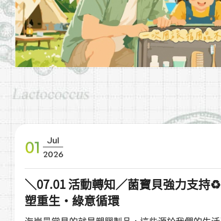
Jul
01
2026
＼07.01 活動轉知／菌寶貝強力支持♻
塑重生・綠意循環