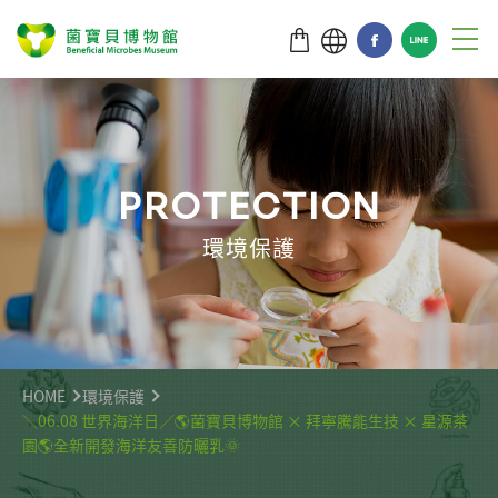
P
R
O
T
E
C
T
I
O
N
環境保護
HOME
環境保護
＼06.08 世界海洋日／🌎菌寶貝博物館 × 拜寧騰能生技 × 星源茶
園🌎全新開發海洋友善防曬乳🌞