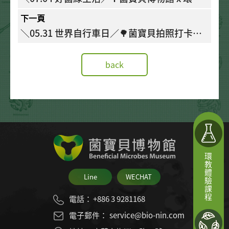
教育課程🌎 淨零探險嬉遊記
下一頁
＼05.31 世界自行車日／🌳菌寶貝拍照打卡活
動🌎低碳旅行🚴
back
環教體驗課程
Line
WECHAT
電話：
+886 3 9281168
電子郵件：
service@bio-nin.com