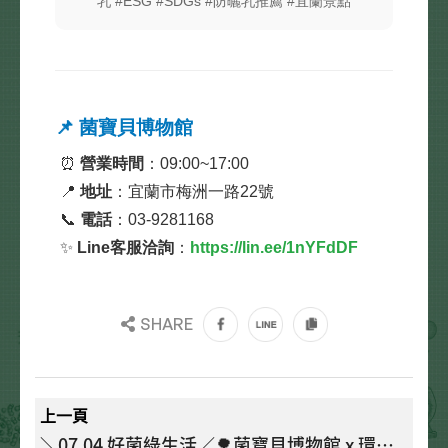
乳 #ESG #SDGs #防曬乳推薦 #宜蘭景點
📌 菌寶貝博物館
⏰
營業時間
：09:00~17:00
📍
地址
：宜蘭市梅洲一路22號
📞
電話
：03-9281168
✨
Line客服洽詢
：
https://lin.ee/1nYFdDF
SHARE
上一頁
＼07.04 好菌綠生活／🌳菌寶貝博物館 x 環境