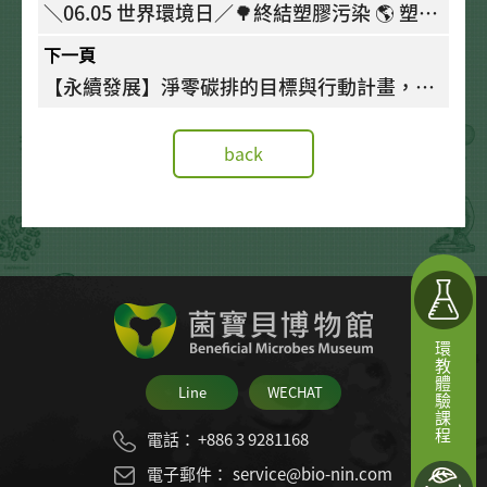
＼06.05 世界環境日／🌳終結塑膠污染 🌎 塑戰
速決♻️
下一頁
【永續發展】淨零碳排的目標與行動計畫，邁
向淨零未來~
back
環教體驗課程
Line
WECHAT
電話：
+886 3 9281168
電子郵件：
service@bio-nin.com