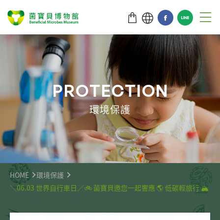
P
R
O
T
E
C
T
I
O
N
環境保護
HOME
環境保護
＼06.03 世界自行車日／🚲 菌寶貝邀您一起響應 🌎 低碳輕旅行 🏔️