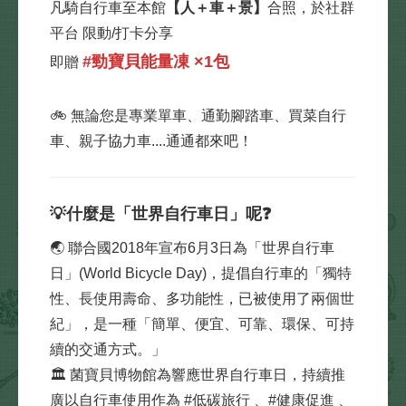
凡騎自行車至本館
【人＋車＋景】
合照，於社群
平台 限動/打卡分享
#勁寶貝能量凍 ×1包
即贈
🚲 無論您是專業單車、通勤腳踏車、買菜自行
車、親子協力車....通通都來吧！
💡什麼是「世界自行車日」呢❓
🌏 聯合國2018年宣布6月3日為「世界自行車
日」(World Bicycle Day)，提倡自行車的「獨特
性、長使用壽命、多功能性，已被使用了兩個世
紀」，是一種「簡單、便宜、可靠、環保、可持
續的交通方式。」
🏛 菌寶貝博物館為響應世界自行車日，持續推
廣以自行車使用作為 #低碳旅行 、#健康促進 、