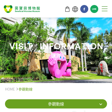
V
I
S
I
T
I
N
F
O
R
M
A
T
I
O
N
參觀資訊
HOME
參觀動線
參觀動線