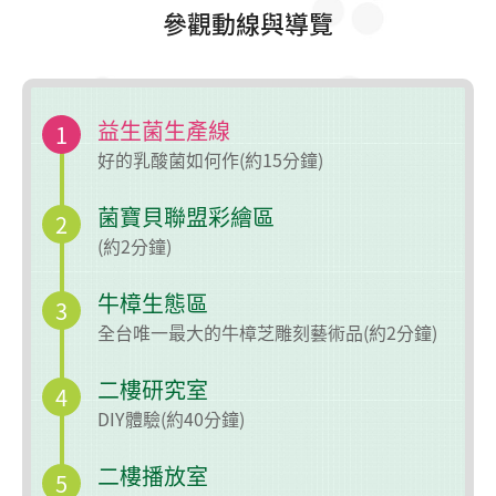
參觀動線與導覽
益生菌生產線
1
好的乳酸菌如何作(約15分鐘)
菌寶貝聯盟彩繪區
2
(約2分鐘)
牛樟生態區
3
全台唯一最大的牛樟芝雕刻藝術品
(約2分鐘)
二樓研究室
4
DIY體驗(約40分鐘)
二樓播放室
5