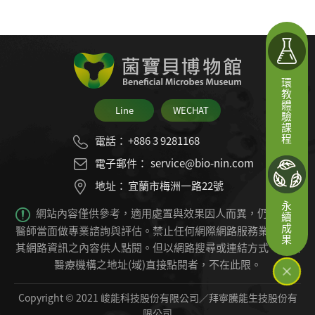
環教體驗課程
Line
WECHAT
電話：
+886 3 9281168
電子郵件：
service@bio-nin.com
地址：
宜蘭市梅洲一路22號
永續成果
網站內容僅供參考，適用處置與效果因人而異，仍必須由
醫師當面做專業諮詢與評估。禁止任何網際網路服務業者轉錄
其網路資訊之內容供人點閱。
但以網路搜尋或連結方式，進入
醫療機構之地址(域)直接點閱者，不在此限。
Copyright © 2021 峻能科技股份有限公司／拜寧騰能生技股份有
限公司